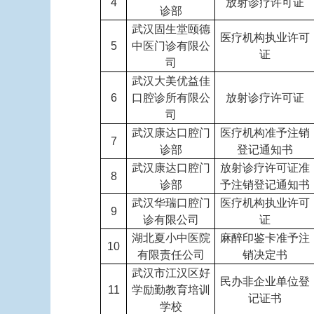
4
放射诊疗许可证
诊部
武汉固生堂颐德
医疗机构执业许可
5
中医门诊有限公
证
司
武汉大美优益佳
6
口腔诊所有限公
放射诊疗许可证
司
武汉康达口腔门
医疗机构准予注销
7
诊部
登记通知书
武汉康达口腔门
放射诊疗许可证准
8
诊部
予注销登记通知书
武汉华瑞口腔门
医疗机构执业许可
9
诊有限公司
证
湖北夏小中医院
麻醉印鉴卡准予注
10
有限责任公司
销决定书
武汉市江汉区好
民办非企业单位登
11
学励勤教育培训
记证书
学校