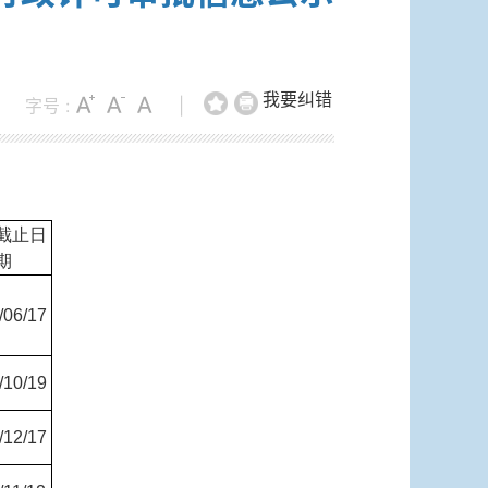
我要纠错
字号 :
|
截止日
期
/06/17
/10/19
/12/17