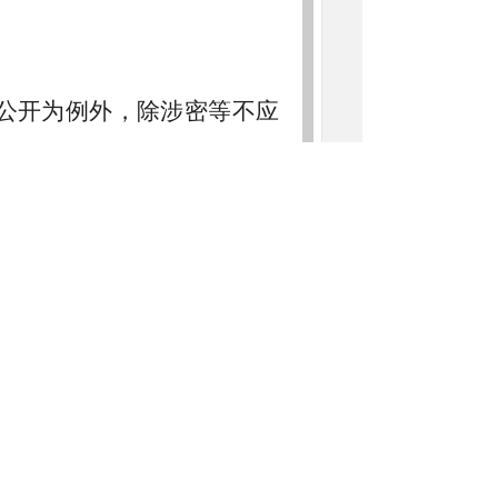
公开为例外，除涉密等不应
信息：
置及职能；
制发的涉及公民、法人或者其
与的规范性文件；
规划、区域规划、政府工作报