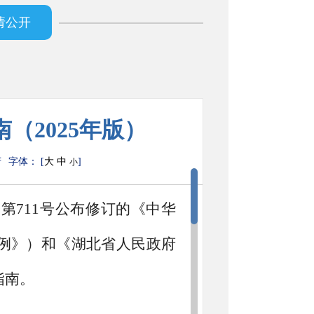
请公开
（2025年版）
府
字体： [
大
中
]
小
令第711号公布修订的《中华
例》）和《湖北省人民政府
指南。