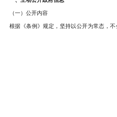
一、主动公开政府信息
（一）公开内容
根据《条例》规定，坚持以公开为常态，不
公开的信息外，公开区政府及区政府办公室以下
1.区人民政府领导，区人民政府工作机构设
2.以区人民政府或区人民政府办公室名义
他组织切身利益或需要社会公众广泛知晓或者参
3.江汉区国民经济和社会发展规划、专项
告、年度工作计划或重点工作目标等；