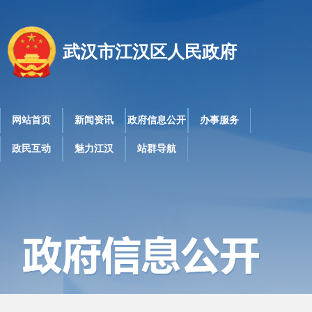
武汉市江汉区人民政府
网站首页
新闻资讯
政府信息公开
办事服务
政民互动
魅力江汉
站群导航