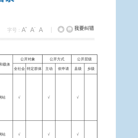
我要纠错
字号 :
|
公开对象
公开方式
公开层级
和载体
全社会
特定群体
主动
依申请
县级
乡级
网站
√
√
√
网站
√
√
√