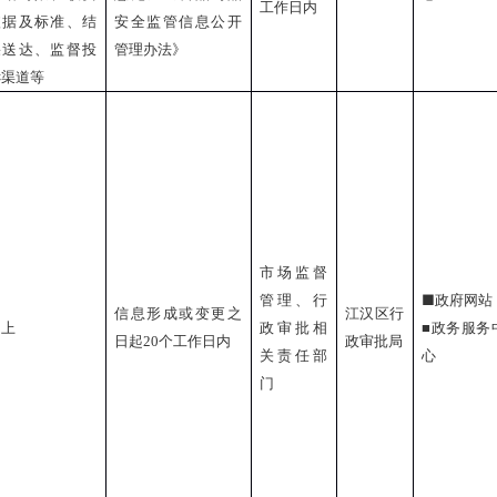
工作日内
依据及标准、结
安全监管信息公开
果送达、监督投
管理办法》
诉渠道等
市场监督
■
管理、行
政府网站
信息形成或变更之
江汉区行
同上
政审批相
■
政务服务
日起
20
个工作日内
政审批局
关责任部
心
门