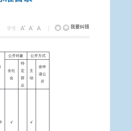
我要纠错
字号 :
|
公开对象
公开方式
特
和
依申
全社
定
主
请公
会
群
动
开
众
√
√
中