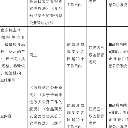
经营日常监督检查
理局
工作日内
息公示系统
管理办法》《食品
药品安全监管信息
公开管理办法》
检查实施主体、
被抽检单位名
■
称、被抽检食品
信息形成
政府网站
江汉区市
名称、标示的产
或变更之
■
其他：国
同上
场监督管
品生产日期
/
批
日起
20
个
企业信用
理局
号
/
规格、检验依
工作日内
息公示系统
据、检验机构、
检查结果等
《政府信息公开条
例》《关于全面推
进政务公开工作的
■
信息形成
政府网站
意见》《食品药品
江汉区市
或变更之
■
其他：国
检查内容
安全监管信息公开
场监督管
日起
20
个
企业信用
管理办法》《医疗
理局
工作日内
息公示系统