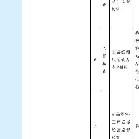
品）监督
查
检查
监
由县级组
督
6
织的食品
检
安全抽检
查
药品零售
/
医疗器械
7
经营监督
检查