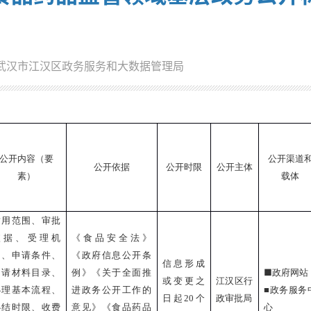
武汉市江汉区政务服务和大数据管理局
公开内容（要
公开渠道
公开依据
公开时限
公开主体
素）
载体
适用范围、审批
依据、受理机
《食品安全法》
构、申请条件、
《政府信息公开条
信息形成
■
申请材料目录、
例》《关于全面推
政府网站
或变更之
江汉区行
办理基本流程、
进政务公开工作的
■
政务服务
日起
20
个
政审批局
办结时限、收费
意见》《食品药品
心