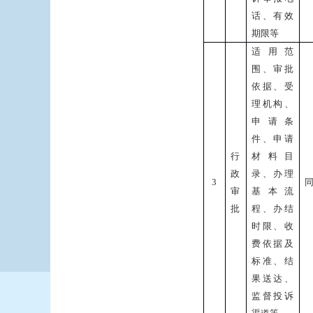
话、有效
期限等
适用范
围、审批
依据、受
理机构、
申请条
件、申请
行
材料目
政
录、办理
3
审
基本流
批
程、办结
时限、收
费依据及
标准、结
果送达、
监督投诉