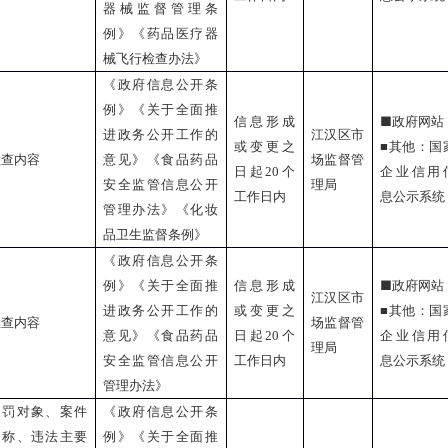
器械监督管理条
例》《药品医疗器
械飞行检查办法》
《政府信息公开条
例》《关于全面推
■
信息形成
政府网站
进政务公开工作的
江汉区市
或变更之
■
其他：国
检查内容
意见》《食品药品
场监督管
日起
20
个
企业信用
安全监管信息公开
理局
工作日内
息公示系统
管理办法》《化妆
品卫生监督条例》
《政府信息公开条
■
例》《关于全面推
信息形成
政府网站
江汉区市
进政务公开工作的
或变更之
■
其他：国
检查内容
场监督管
意见》《食品药品
日起
20
个
企业信用
理局
安全监管信息公开
工作日内
息公示系统
管理办法》
处罚对象、案件
《政府信息公开条
名称、违法主要
例》《关于全面推