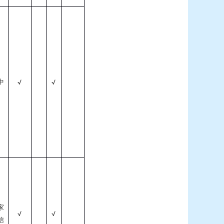
中
√
√
家
√
√
信