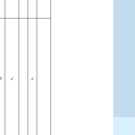
中
√
√