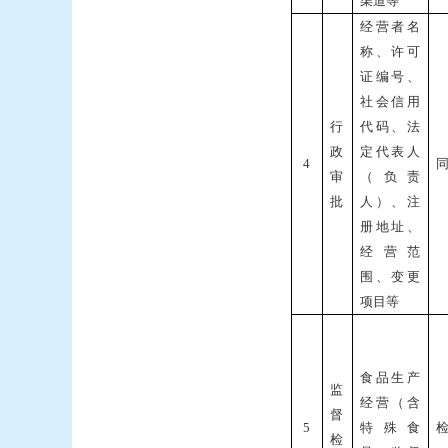
渠道等
经营者名
称、许可
证编号、
社会信用
行
代码、法
政
定代表人
4
审
（负责
批
人）、注
册地址、
经营范
围、变更
项目等
食品生产
监
经营（含
督
5
特殊食
检