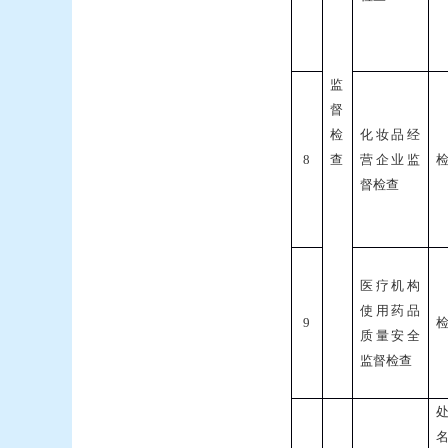
监
督
检
化妆品经
8
查
营企业监
督检查
医疗机构
使用药品
9
质量安全
监督检查