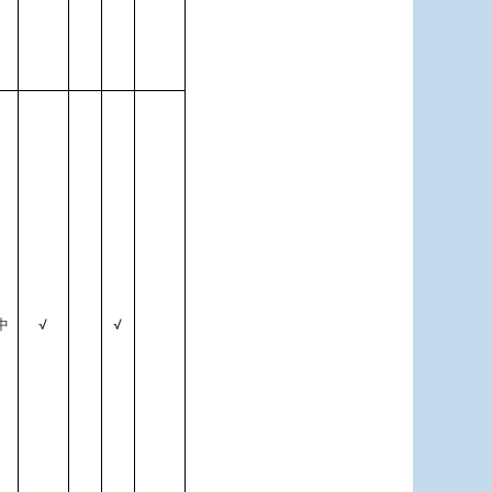
√
√
中