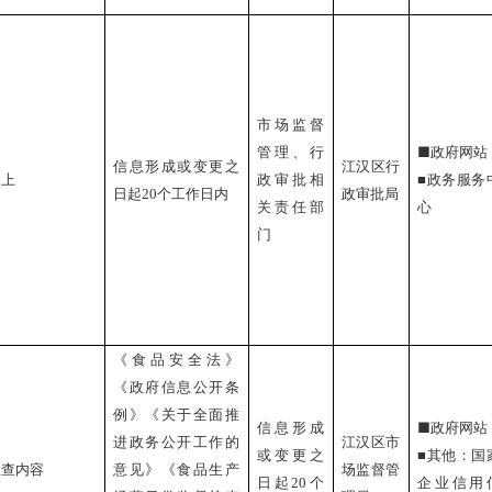
市场监督
■
管理、行
政府网站
信息形成或变更之
江汉区行
同上
政审批相
■
政务服务
日起
20
个工作日内
政审批局
关责任部
心
门
《食品安全法》
《政府信息公开条
例》《关于全面推
■
信息形成
政府网站
进政务公开工作的
江汉区市
或变更之
■
其他：国
检查内容
意见》《食品生产
场监督管
日起
20
个
企业信用