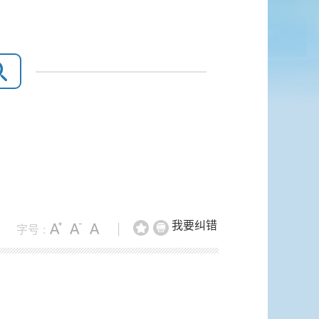
我要纠错
字号 :
|