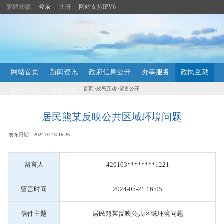
繁體閱讀
登录
注册
网站支持IPV6
主
网站首页
新闻资讯
政府信息公开
办事服务
政民互动
内
容
首页
>
政民互动
>
留言公开
魅力江汉
站群导航
导
航
定
居民熊某反映公共区域环境问题
位
区
发布日期：2024-07-18 16:26
留言人
420103********1221
留言时间
2024-05-21 16:05
信件主题
居民熊某反映公共区域环境问题