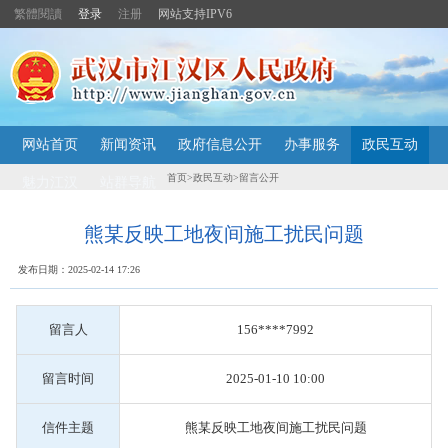
繁體閱讀
登录
注册
网站支持IPV6
主
网站首页
新闻资讯
政府信息公开
办事服务
政民互动
内
容
首页
>
政民互动
>
留言公开
魅力江汉
站群导航
导
航
定
熊某反映工地夜间施工扰民问题
位
区
发布日期：2025-02-14 17:26
留言人
156****7992
留言时间
2025-01-10 10:00
信件主题
熊某反映工地夜间施工扰民问题