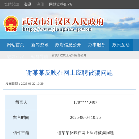
繁體閱讀
登录
注册
网站支持IPV6
主
网站首页
新闻资讯
政府信息公开
办事服务
政民互动
内
容
首页
>
政民互动
>
留言公开
魅力江汉
站群导航
导
航
定
谢某某反映在网上应聘被骗问题
位
区
发布日期：2025-08-22 10:39
留言人
178****0407
留言时间
2025-06-04 10:25
信件主题
谢某某反映在网上应聘被骗问题