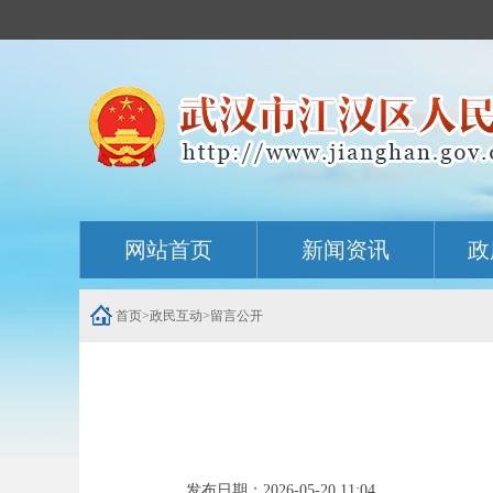
主
网站首页
新闻资讯
政
内
容
导
航
首页
>
政民互动
>
留言公开
定
位
区
发布日期：2026-05-20 11:04