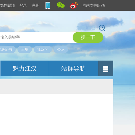
繁體閱讀
登录
注册
网站支持IPV6
智能问答
罚决定书
王瑞
江汉区
公示
魅力江汉
站群导航