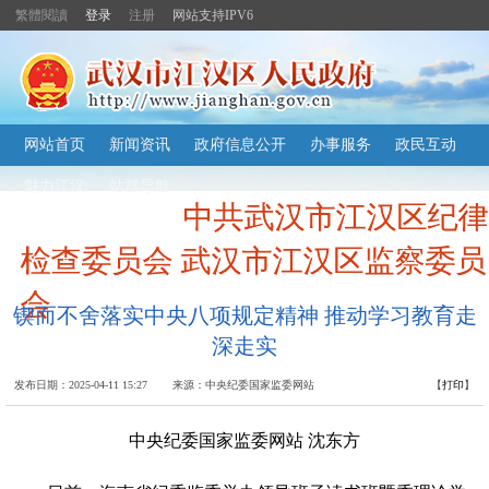
繁體閱讀
登录
注册
网站支持IPV6
主
网站首页
新闻资讯
政府信息公开
办事服务
政民互动
内
容
魅力江汉
站群导航
导
中共武汉市江汉区纪律
航
定
位
检查委员会 武汉市江汉区监察委员
区
会
锲而不舍落实中央八项规定精神 推动学习教育走
深走实
发布日期：2025-04-11 15:27 来源：中央纪委国家监委网站
【
打印
】
中央纪委国家监委网站 沈东方