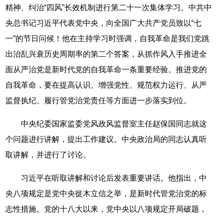
精神、纠治“四风”长效机制进行第二十一次集体学习。中共中
央总书记习近平代表党中央，向全国广大共产党员致以“七
一”的节日问候！他在主持学习时强调，自我革命是我们党跳
出治乱兴衰历史周期率的第二个答案，从抓作风入手推进全
面从严治党是新时代党的自我革命一条重要经验。推进党的
自我革命，要在提高认识、增强党性、规范权力运行、从严
监督执纪、履行管党治党责任等方面进一步落实到位。
中央纪委国家监委党风政风监督室主任赵保国同志就这
个问题进行讲解，提出工作建议。中央政治局的同志认真听
取讲解，并进行了讨论。
习近平在听取讲解和讨论后发表重要讲话。他指出，中
央八项规定是党中央徙木立信之举，是新时代管党治党的标
志性措施。党的十八大以来，党中央以八项规定开局破题，