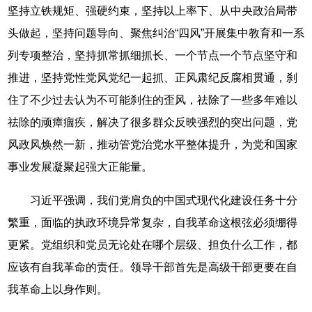
坚持立铁规矩、强硬约束，坚持以上率下、从中央政治局带
头做起，坚持问题导向、聚焦纠治“四风”开展集中教育和一系
列专项整治，坚持抓常抓细抓长、一个节点一个节点坚守和
推进，坚持党性党风党纪一起抓、正风肃纪反腐相贯通，刹
住了不少过去认为不可能刹住的歪风，祛除了一些多年难以
祛除的顽瘴痼疾，解决了很多群众反映强烈的突出问题，党
风政风焕然一新，推动管党治党水平整体提升，为党和国家
事业发展凝聚起强大正能量。
习近平强调，我们党肩负的中国式现代化建设任务十分
繁重，面临的执政环境异常复杂，自我革命这根弦必须绷得
更紧。党组织和党员无论处在哪个层级、担负什么工作，都
应该有自我革命的责任。领导干部首先是高级干部更要在自
我革命上以身作则。