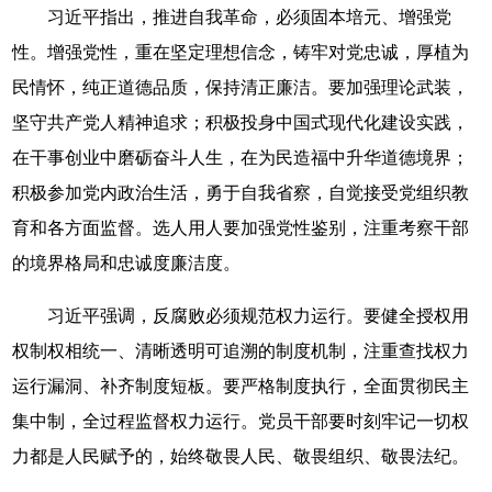
习近平指出，推进自我革命，必须固本培元、增强党
性。增强党性，重在坚定理想信念，铸牢对党忠诚，厚植为
民情怀，纯正道德品质，保持清正廉洁。要加强理论武装，
坚守共产党人精神追求；积极投身中国式现代化建设实践，
在干事创业中磨砺奋斗人生，在为民造福中升华道德境界；
积极参加党内政治生活，勇于自我省察，自觉接受党组织教
育和各方面监督。选人用人要加强党性鉴别，注重考察干部
的境界格局和忠诚度廉洁度。
习近平强调，反腐败必须规范权力运行。要健全授权用
权制权相统一、清晰透明可追溯的制度机制，注重查找权力
运行漏洞、补齐制度短板。要严格制度执行，全面贯彻民主
集中制，全过程监督权力运行。党员干部要时刻牢记一切权
力都是人民赋予的，始终敬畏人民、敬畏组织、敬畏法纪。