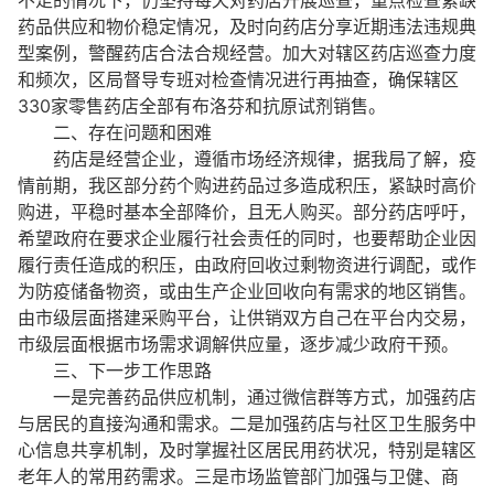
不足的情况下，仍坚持每天对药店开展巡查，重点检查紧缺
药品供应和物价稳定情况，及时向药店分享近期违法违规典
型案例，警醒药店合法合规经营。加大对辖区药店巡查力度
和频次，区局督导专班对检查情况进行再抽查，确保辖区
330家零售药店全部有布洛芬和抗原试剂销售。
二、存在问题和困难
药店是经营企业，遵循市场经济规律，据我局了解，疫
情前期，我区部分药个购进药品过多造成积压，紧缺时高价
购进，平稳时基本全部降价，且无人购买。部分药店呼吁，
希望政府在要求企业履行社会责任的同时，也要帮助企业因
履行责任造成的积压，由政府回收过剩物资进行调配，或作
为防疫储备物资，或由生产企业回收向有需求的地区销售。
由市级层面搭建采购平台，让供销双方自己在平台内交易，
市级层面根据市场需求调解供应量，逐步减少政府干预。
三、下一步工作思路
一是完善药品供应机制，通过微信群等方式，加强药店
与居民的直接沟通和需求。二是加强药店与社区卫生服务中
心信息共享机制，及时掌握社区居民用药状况，特别是辖区
老年人的常用药需求。三是市场监管部门加强与卫健、商