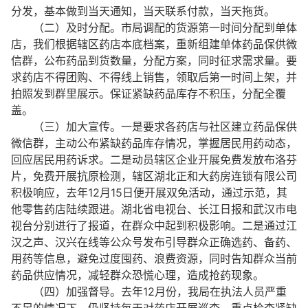
分发，基本做到当天通知，当天联系付款，当天拖货。
（二）及时分配。市局调配的货源第一时间分配到单体
店，我们根据辖区药店本底档案，重新组建单体药品保供微
信群，公布药品到货数量，分配方案，同时征求需求量。要
求药店不得团购、不得线上销售，领取后第一时间上架，并
拍照发到群里展示。保证紧缺药品库存不积压，分配全覆
盖。
（三）加大宣传。一是要求各药店与社区建立药品保供
微信群，主动公布紧缺药品库存情况，掌握居民用药动态，
回应居民用药诉求。二是动员辖区企业开展免费发放布洛芬
片，免费开展抗原检测，辖区湖北正和大药房连锁有限公司
积极响应，去年12月15日便开展双免活动，通过示范，其
他零售药店陆续跟进。湖北省电视台、长江日报和武汉市电
视台分别进行了报道，在群众中起到积极影响。二是通过江
汉之声、汉兴在线等公众号发布引导群众正确选药、备药、
用药等信息，避免过度囤药、浪费资源，同时告知群众当前
药品供应情况，减轻群众恐慌心理，造成抢药现象。
（四）加强督导。去年12月份，我局在执法人员严重