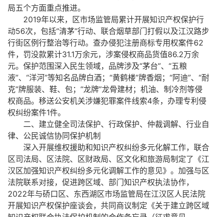
局五个方面重点推进。
2019年以来，区市场监管局累计开展知识产权保护行
动56次，包括“清茅”行动、联合烟草部门打假以及江汉路步
行街区例行整治等行动。查办侵犯注册商标专用权案件62
件，罚没款累计31.1万余元，涉案侵权商品货值86.2万余
元。保护范围深入民生领域，品牌涉及“茅台”、“五粮
液”、“洋河”等知名品牌白酒；“黄鹤楼”牌香烟；“阿迪”、“耐
克”牌服装、鞋、包；“龙牌”龙骨建材；机油、制冷剂等侵
权商品。移送公安机关涉嫌犯罪案件线索4条，办理专利侵
权纠纷案件1件。
二、建立健全司法保护、行政保护、仲裁调解、行业自
律、公民诚信协同保护机制
深入开展维权援助和知识产权纠纷多元化解工作，联合
区司法局、区法院、区财政局、区文化和旅游局制定了《江
汉区加强知识产权纠纷多元化调解工作的意见》。加强与区
法院联系对接，促进跨区域、部门知识产权执法协作，
2022年与硚口区、东西湖区市场监管局在江汉区人民法院
开展知识产权保护座谈会，共同商议制定《关于建立跨区域