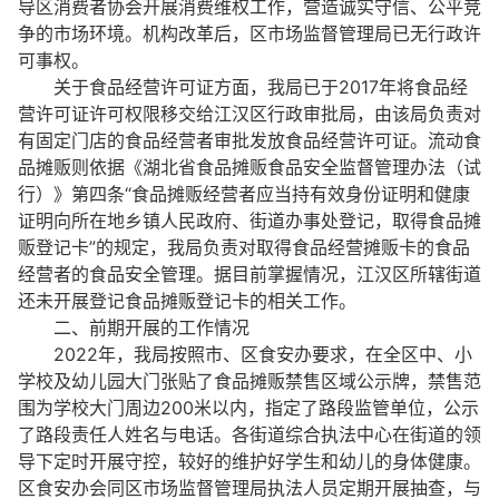
导区消费者协会开展消费维权工作，营造诚实守信、公平竞
争的市场环境。机构改革后，区市场监督管理局已无行政许
可事权。
关于食品经营许可证方面，我局已于2017年将食品经
营许可证许可权限移交给江汉区行政审批局，由该局负责对
有固定门店的食品经营者审批发放食品经营许可证。流动食
品摊贩则依据《湖北省食品摊贩食品安全监督管理办法（试
行）》第四条“食品摊贩经营者应当持有效身份证明和健康
证明向所在地乡镇人民政府、街道办事处登记，取得食品摊
贩登记卡”的规定，我局负责对取得食品经营摊贩卡的食品
经营者的食品安全管理。据目前掌握情况，江汉区所辖街道
还未开展登记食品摊贩登记卡的相关工作。
二、前期开展的工作情况
2022年，我局按照市、区食安办要求，在全区中、小
学校及幼儿园大门张贴了食品摊贩禁售区域公示牌，禁售范
围为学校大门周边200米以内，指定了路段监管单位，公示
了路段责任人姓名与电话。各街道综合执法中心在街道的领
导下定时开展守控，较好的维护好学生和幼儿的身体健康。
区食安办会同区市场监督管理局执法人员定期开展抽查，与