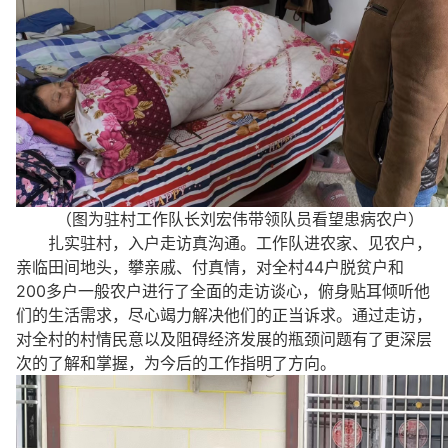
（图为驻村工作队长刘宏伟带领队员看望患病农户）
扎实驻村，入户走访真沟通。工作队进农家、见农户，
亲临田间地头，攀亲戚、付真情，对全村44户脱贫户和
200多户一般农户进行了全面的走访谈心，俯身贴耳倾听他
们的生活需求，尽心竭力解决他们的正当诉求。通过走访，
对全村的村情民意以及阻碍经济发展的瓶颈问题有了更深层
次的了解和掌握，为今后的工作指明了方向。