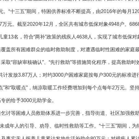
亿元。“十三五”期间，特困供养标准不断提高，由2016年的每月12
7万元。截至2020年12月，全区共有城市低保对象4948户、68
童13名，符合“两补”政策的残疾人4638人，实现了城市低保对
起覆盖所有困难群众的临时救助制度，对遭遇临时性困难的家庭最
取“容缺审核确认”、“先行救助”等措施简化程序，提高救助时效。
计发放3.87万人；对约3000户困难家庭按每户300元的标准
纳凉点”和“取暖点”，纳凉取暖工作经费增加到每个点每年2万元。
专的给予3000元助学金。
浪乞讨等困难人员救助体系进一步完善，指导街道、社区加强救助
未成年人的引导、劝导、临时性救助等工作。“十三五”期间，为辖
儿及事实无人抚养儿童累计发放生活补助金80万元；对残疾人累计