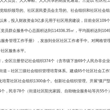
人人负责、人人奉献、人人共享的制度化通道。三是以“社区社工
党组织领导的、社区居民委员会主导的、社会组织和社区社会组
”以来，投入财政资金3亿多元用于社区用房建设，目前全区10
党员群众服务中心总面积达到114336.35㎡，平均面积达到104
服务管理工作手册》，发放到全区社区工作者手中。对网格管理工
升社区服务水平。
，全区注册登记社会组织374个（含市级下放69个人民办非企业
区－街道－社区三级社会组织管理培育体系。建成65个社区社会工
化培育社区社会组织1300余个。创新社会组织管理。开展“僵尸
团4个，民非78个（街道社区阳光家园、自助物业服务站等共55个