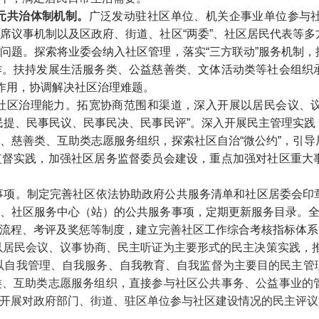
元共治体制机制。
广泛发动驻社区单位、机关企事业单位参与
席议事机制以及区政府、街道、社区“两委”、社区居民代表等
问题。探索将业委会纳入社区管理，落实“三方联动”服务机制
作。扶持发展生活服务类、公益慈善类、文体活动类等社会组织
政作用，协调解决社区治理难题。
社区治理能力。拓宽协商范围和渠道，深入开展以居民会议、
民提、民事民议、民事民决、民事民评”。深入开展民主管理实
、慈善类、互助类志愿服务组织，探索社区自治“微公约”，引
监督实践，加强社区居务监督委员会建设，重点加强对社区重大
事项。制定完善社区依法协助政府公共服务清单和社区居委会印
、社区服务中心（站）的公共服务事项，定期更新服务目录。全
流程、考评及奖惩等制度，建立完善社区工作综合考核指标体系
以居民会议、议事协商、民主听证为主要形式的民主决策实践，
以自我管理、自我服务、自我教育、自我监督为主要目的民主管
类、互助类志愿服务组织，直接参与社区公共事务、公益事业的
开展对政府部门、街道、驻区单位参与社区建设情况的民主评议