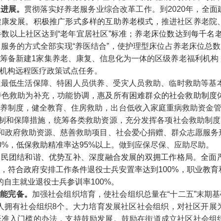
性进展。
贯彻落实好养老服务业综合改革工作。到2020年，
全面
健康发展。积极推广形式多样的互助养老模式，
推进社区养老院
半数以上社区达到“老年宜居社区”标准；养老床位数达到每千名老
服务的方式全部实现“养医结合”，使护理型床位占养老床位总数的
筹备新建1家集养老、康复、信息化为一体的区级养老福利机构
机构远程医疗政策试点任务。
以最低生活保障、特困人员供养、受灾人员救助、临时救助等基
特色救助为补充，
功能协调，惠及所有困难群众的社会救助制度
养制度，健全教育、住房救助，出台低收入家庭重病救助资金管
机制和保障措施，统筹各类救助资源，充分发挥各项社会救助制度
求和政府救助资源、慈善救助项目、社会爱心捐赠、群众志愿服
0%，
低保救助精准率达95%以上。
做到应保尽保、应助尽助。
军民团结和谐、优势互补、深度融合发展的双拥工作格局。全面
，符合政府安排工作条件退役士兵安置率达到100%，职业教
的自主就业退役士兵参训率100%。
功能完备。
加强社会组织培育，使社会组织总量在“十二五”末期基
每万人拥有社会组织8个。大力培育发展社区社会组织，对社区开
低准入门槛的办法，支持鼓励发展。鼓励在街道成立社区社会组