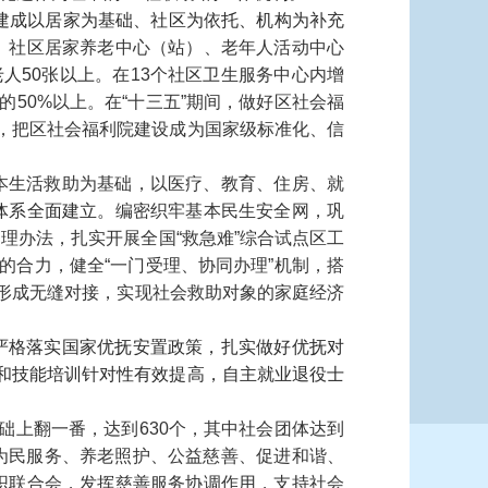
建成以居家为基础、社区为依托、机构为补充
、社区居家养老中心（站）、老年人活动中心
人50张以上。
在13个社区卫生服务中心内增
50%以上。在“十三五”期间，做好区社会福
，把区社会福利院建设成为国家级标准化、信
本生活救助为基础，以医疗、教育、住房、就
体系全面建立。
编密织牢基本民生安全网，巩
理办法，扎实开展全国“救急难”综合试点区工
的合力，健全“一门受理、协同办理”机制，搭
务形成无缝对接，实现社会救助对象的家庭经济
严格落实国家优抚安置政策，扎实做好优抚对
育和技能培训针对性有效提高，自主就业退役士
础上翻一番，达到630个，其中社会团体达到
展为民服务、养老照护、公益慈善、促进和谐、
织联合会，发挥慈善服务协调作用，支持社会