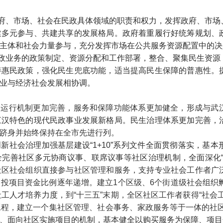
府、市场、社会在民政具体领域的职责和权力，发挥政府、市场
建多元参与、共建共享的发展格局。政府着重履行好统筹规划、
主体和社会力量参与，充分发挥市场在公共服务资源配置中的决
政业务的政策制定、资源分配和工作部署，整合、聚集民生资源
善惠民政策，强化民生兜底功能，适当提高民生保障的普惠性。
业与经济社会发展相协调。
制和运行机制更加完善，服务和保障功能体系更加健全，形成与
江汉特色的现代民政事业发展新格局。民生治理体系更加完善，
跻身并始终保持在全市先进行列。
创新社会治理加强基层建设“1+10”系列文件全面贯彻落实，基
完善社区多元协商议事、联席议事等社区治理机制，全面深化“
社区社会组织直接参与社区管理和服务，支持专业社会工作者广
投项目资金比例逐年递增。建立1个区级、6个街道级社会组织
社工人才培养力度，
到“十三五”末期，全区社区工作者获得“社会
工程，建立一个集社区管理、社会事务、家政服务等于一体的社
、面向社区实施项目的机制，基本健全以购买服务为保障、项目化