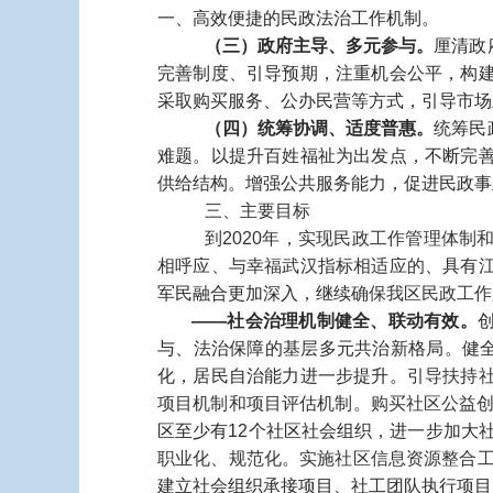
一、高效便捷的民政法治工作机制。
（三）政府主导、多元参与。
厘清政
完善制度、引导预期，注重机会公平，构
采取购买服务、公办民营等方式，引导市场
（四）统筹协调、适度普惠。
统筹民
难题。以提升百姓福祉为出发点，不断完
供给结构。增强公共服务能力，促进民政事
三、主要目标
到2020年，实现民政工作管理体
相呼应、与幸福武汉指标相适应的
、具有
军民融合更加深入，继续
确保我区民政工作
——社会治理机制健全、联动有效。
与、法治保障的基层多元共治新格局。健全
化，居民自治能力进一步提升。
引导扶持
项目机制和项目评估机制。购买社区公益创
区至少有12个社区社会组织，进一步加大
职业化、规范化。实施社区信息资源整合
建立社会组织承接项目、社工团队执行项目