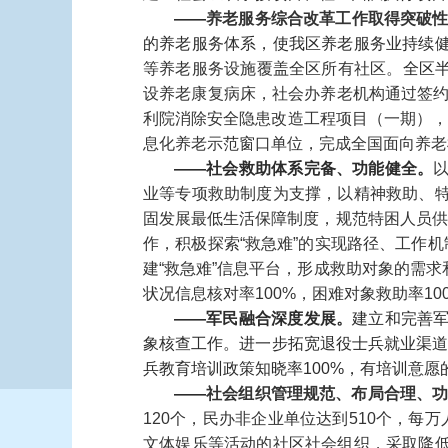
——
养老服务综合改革工作取得突破
的养老服务体系，使我区养老服务业持续
等养老服务设施覆盖全区所有社区。
全区
设养老康复病床，社会办养老机构通过签约
利院消除安全隐患改造工程项目（一期），
息化养老示范窗口单位，完成全国面向养老
——社会救助体系完备、功能健全。
业等专项救助制度为支撑，以精神救助、
固发展最低生活保障制度，规范特困人员供
作，积极探索“救急难”的实现路径、工作
建“救急难”信息平台，形成救助对象的需
状况信息核对率100%，困难对象救助率10
——军民融合深度发展。
建立和完善
象核查工作。进一步拓宽退役士兵就业渠道
兵教育培训政策知晓率100%，有培训意愿
——
社会组织管理规范、布局合理、
120个，民办非企业单位达到510个，
文体娱乐等活动的社区社会组织，采取降