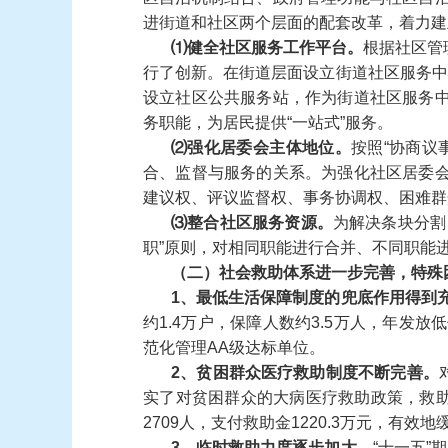
进街道和社区两个层面的配套改革，着力建
⑴
健全社区服务工作平台。
根据社区管
行了创新。在街道层面设立街道社区服务中
设立社区公共服务站，作为街道社区服务
务职能，为居民提供
“
一站式
”
服务。
⑵
强化居委会主体地位。
按照
“
协商议
合、监督与服务的关系。为强化社区居委
建议权、评议监督权、事务协调权、困难群
⑶
整合社区服务资源。
为解决条块分割
职
”
原则，对相同职能进行合并、不同职能
（二）社会救助体系进一步完善，特殊
1
、最低生活保障制度的兜底作用得到
约
1.4
万户，保障人数约
3.5
万人，年发放低
范化管理
AA
级达标单位。
2
、贫困群众医疗救助制度不断完善。
实了对贫困群众的大病医疗救助政策，救
2709
人，支付救助金
1220.3
万元，有效地
3
、临时救助力度逐步加大。
“
十一五
”
期