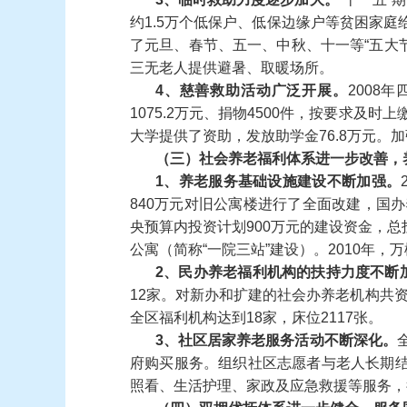
约
1.5
万个低保户、低保边缘户等贫困家庭
了元旦、春节、五一、中秋、十一等
“
五大
三无老人提供避暑、取暖场所。
4
、慈善救助活动广泛开展。
2008
年
1075.2
万元、捐物
4500
件，按要求及时上
大学提供了资助，发放助学金
76.8
万元。加
（三）社会养老福利体系进一步改善，
1
、养老服务基础设施建设不断加强。
840
万元对旧公寓楼进行了全面改建，国办
央预算内投资计划
900
万元的建设资金，总
公寓（简称
“
一院三站
”
建设）。
2010
年，万
2
、民办养老福利机构的扶持力度不断
12
家。对新办和扩建的社会办养老机构共
全区福利机构达到
18
家，床位
2117
张。
3
、社区居家养老服务活动不断深化。
府购买服务。组织社区志愿者与老人长期
照看、生活护理、家政及应急救援等服务，