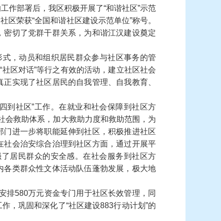
的工作部署后，我区积极开展了
“
和谐社区
”
示范
夹社区荣获
“
全国和谐社区建设示范单位
”
称号。
，密切了党群干群关系，为和谐江汉建设奠定
形式，动员和组织居民群众参与社区事务的管
“
社区对话
”
等行之有效的活动，建立社区社会
真正实现了社区居民的自我管理、自我教育、
四到社区
”
工作。在就业和社会保障到社区方
社会救助体系，加大救助力度和救助范围，为
部门进一步将职能延伸到社区，积极推进社区
在社会治安综合治理到社区方面，通过开展平
强了居民群众的安全感。在社会服务到社区方
内各类群众性文体活动队伍蓬勃发展，极大地
安排
580
万元资金专门用于社区长效管理，同
工作，巩固和深化了
“
社区建设
883
行动计划
”
的