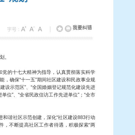
我要纠错
字号 :
|
划。
和党的十七大精神为指导，认真贯彻落实科学
能，确保
“
十一五
”
期间社区建设和民政事业规
区建设示范区
”
、
“
全国婚姻登记规范化建设先进
进单位
”
、
“
全省民政信访工作先进单位
”
；
“
全市
进和谐社区示范创建，深化
“
社区建设
883
行动
件，不断提高社区工作者待遇，积极探索
“
两