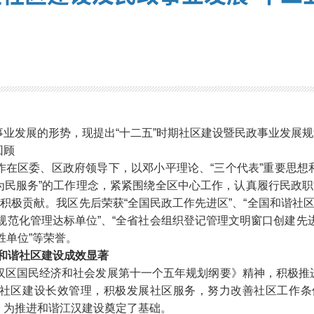
事业发展的形势，现提出
“
十二五
”
时期社区建设暨民政事业发展规
回顾
作在区委、区政府领导下，以邓小平理论、
“
三个代表
”
重要思想
为民服务
”
的工作理念，紧紧围绕全区中心工作，认真履行民政职
出积极贡献。我区先后荣获
“
全国民政工作先进区
”
、
“
全国和谐社
规范化管理达标单位
”
、
“
全省社会组织登记管理文明窗口创建先
胜单位
”
等荣誉。
和谐社区建设成效显著
汉区国民经济和社会发展第十一个五年规划纲要》精神，积极推
社区建设长效管理，积极发展社区服务，努力改善社区工作条
，为推进和谐江汉建设奠定了基础。