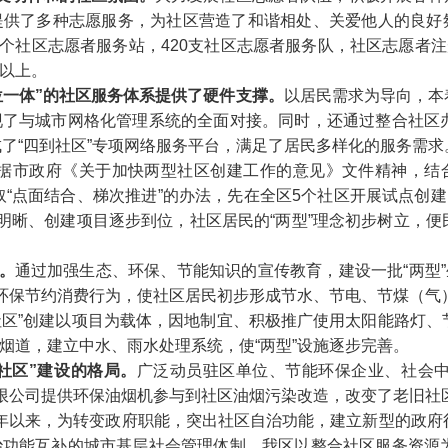
提供了多种志愿服务，为社区营造了和谐相处、关爱他人的良好
个社区志愿者服务站，
420
支社区志愿者服务队，社区志愿者注
以上。
位一体
”
的社区服务体系提供了硬件支撑。
以居民需求为导向，本
现了与城市网格化管理系统的全面对接。同时，还通过整合社区
成了
“
四到社区
”
专项网络服务平台，满足了居民多样化的服务需求
据市政府《关于加快两型社区创建工作的意见》文件精神，结
取
“
点面结合、梯次推进
”
的办法，先在全区
5
个社区开展试点创建
明晰、创建项目逐步到位，社区居民的
“
两型
”
理念初步树立，便
。
通过加强生态、环保、节能知识的宣传教育，建设一批
“
两型
”
环保节约消费行为，使社区居民初步形成节水、节电、节煤（气
社区
”
创建以项目为载体，因地制宜、积极推广使用太阳能路灯、
烟道，建立中水、雨水处理系统，使
“
两型
”
设施逐步完善。
社区
”
建设的格局。
广泛动员驻区单位、节能环保企业、社会
限公司提供环保油烟机参与到社区油烟污染改造，改变了老旧社
年以来，为转变政府职能，突出社区自治功能，建立新型的政府
治功能互补的城市基层社会管理体制，我区以整合社区服务资源