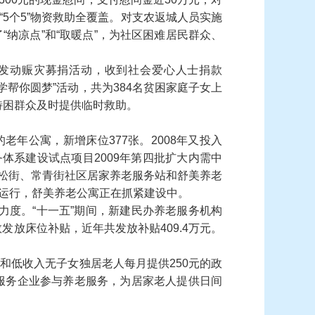
“5
个
5”
物资救助全覆盖。对支农返城人员实施
了
“
纳凉点
”
和
“
取暖点
”
，为社区困难居民群众、
发动赈灾募捐活动，收到社会爱心人士捐款
学帮你圆梦
”
活动，共为
384
名贫困家庭子女上
特困群众及时提供临时救助。
的老年公寓，新增床位
377
张。
2008
年又投入
务体系建设试点项目
2009
年第四批扩大内需中
松街、常青街社区居家养老服务站和舒美养老
运行，舒美养老公寓正在抓紧建设中。
力度。
“
十一五
”
期间，新建民办养老服务机构
数发放床位补贴，近年共发放补贴
409.4
万元。
人和低收入无子女独居老人每月提供
250
元的政
服务企业参与养老服务，为居家老人提供日间