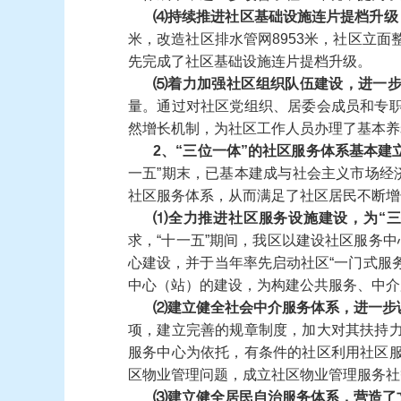
⑷
持续推进社区基础设施连片提档升级
米，改造社区排水管网
8953
米，社区立面
先完成了社区基础设施连片提档升级。
⑸
着力加强社区组织队伍建设，进一
量。通过对社区党组织、居委会成员和专
然增长机制，为社区工作人员办理了基本养
2
、
“
三位一体
”
的社区服务体系基本建
一五
”
期末，已基本建成与社会主义市场经
社区服务体系，从而满足了社区居民不断增
⑴
全力推进社区服务设施建设，为
“
三
求，
“
十一五
”
期间，我区以建设社区服务中
心建设，并于当年率先启动社区
“
一门式服
中心（站）的建设，为构建公共服务、中介
⑵
建立健全社会中介服务体系，进一步
项，建立完善的规章制度，加大对其扶持
服务中心为依托，有条件的社区利用社区
区物业管理问题，成立社区物业管理服务社
⑶
建立健全居民
自治
服务体系，营造了