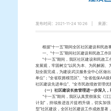
发布时间：2021-11-24 10:26
|
来源：
根据
“
十一五
”
期间全区社区建设和民政
一、
“
十一五
”
期间社区建设和民政工作
“
十一五
”
期间，我区社区建设和民政工
发展观，牢固树立
“
以民为本、为民解困、
划全面完成，为建设武汉服务业中心区做
单位
”
；
“
全省双拥模范区
”
、
“
全省低保
AA
级
社区建设先进单位
”
、
“
全市民政绩效管理优
（一）社区建设长效管理进一步深入，
“
十一五
”
期间，我区认真贯彻落实《江
计划
”
，持续推进连片提档升级，切实加强
型
”
社区建设，全区社区建设工作成效显著