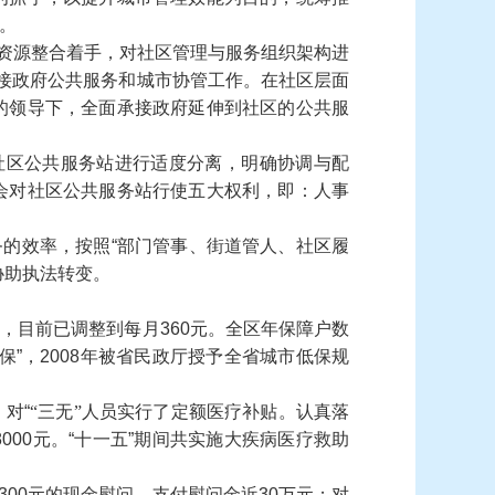
。
资源整合着手，对社区管理与服务组织架构进
接政府公共服务和城市协管工作。在社区层面
的领导下，全面承接政府延伸到社区的公共服
社区公共服务站进行适度分离，
明确
协调与配
会对社区公共服务站行使五大权利，即：人事
务的效率，按照
“
部门管事、街道管人、社区履
协助执法转变。
整，目前已调整到每月
360
元。全区年保障户数
保
”
，
2008
年被省民政厅授予全省城市低保规
，对
“
“三无”人员
实行了定额医疗补贴。认真落
8000
元。
“
十一五
”
期间共实施大疾病医疗救助
300
元的现金慰问，支付慰问金近
30
万元；对