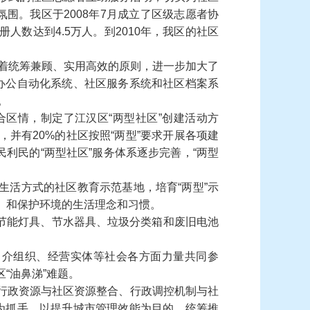
氛围。我区于
2008
年
7
月成立了区级志愿者协
册人数达到
4.5
万人。到
2010
年，我区的社区
着统筹兼顾、实用高效的原则，进一步加大了
办公自动化系统、社区服务系统和社区档案系
。
合区情，制定了江汉区
“
两型社区
”
创建活动方
，并有
20%
的社区按照
“
两型
”
要求开展各项建
民利民的
“
两型社区
”
服务体系逐步完善，
“
两型
生活方式的社区教育示范基地，培育
“
两型
”
示
）和保护环境的生活理念和习惯。
节能灯具、节水器具、垃圾分类箱和废旧电池
中介组织、经营实体等社会各方面力量共同参
区
“
油鼻涕
”
难题。
行政资源与社区资源整合、行政调控机制与社
为抓手，以提升城市管理效能为目的，统筹推