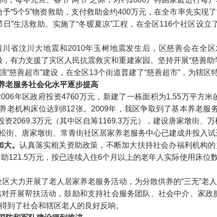
给予
“5
个
5”
物资救助，支付救助金约
400
万元，在全市率先实现了
节日
”
生活救助。实施了
“
冬暖夏凉
”
工程
，在
全区
116
个社区设立
四川省汶川大地震和
2010
年玉树地震发生后，区慈善会在全区
缴，有力支援了灾区人民抗震救灾和重建家园。坚持开展
“
慈善助
强
“
慈善超市
”
建设，在全区
13
个街道普建了
“
慈善超市
”
，为辖区
养老服务社会化水平逐步提高
2006
年区政府投资
4760
万元，新建了一栋面积为
1.55
万平方米
养老机构床位达到
812
张。
2009
年，我区争取到了基本养老服
投资
2069.3
万元（其中区自筹
1169.3
万元），建设唐家墩街、万
松街、唐家墩街、常青街社区居家养老服务中心已建成并投入试
加大。
认真落实相关资助政策，不断加大扶持社会办福利机构的
资助
121.5
万元，按已连续入住
6
个月以上的老年人实际使用床位
全区大力开展了老人居家养老服务活动，为分散供养的
“
三无
”
老
结对开展帮扶活动，鼓励和支持社会服务团队、社会中介、家政
得到了社会和辖区老人的良好反响。