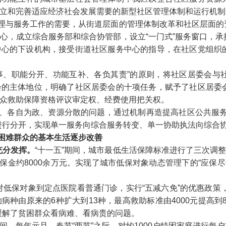
立和完善适应经济社会发展需要的新型社区管理体制和运行机制
理与服务工作的需要，从街道层面的管理体制改革和社区层面的
心，成立综合服务部和综合协管部，设立
“
一门式
”
服务窗口，承
中心的下设机构，接受街道社区服务中心的指导，在社区党组织
事、职能分开、功能互补、各负其责
”
的原则，将社区居委会与
会的主体地位，明确了社区居委会的十项任务，赋予了社区居委
众救助保障资格评议审定权、经费使用把关权。
、各自为政、资源分散的问题，通过机制再造提高社区公共服
进行分开，实现单一服务向综合服务转变、单一协助执法向综合
困难群众的基本生活逐步改善
充分发挥。
“
十一五
”
期间，城市最低生活保障标准进行了三次调
保金约
8000
余万元。实现了城市低保对象动态管理下的
“
应保尽
对低保对象到定点医院看普通门诊，实行
“
五减六免
”
的优惠政策
助病种由原来的
6
种扩大到
13
种
，
最高救助标准由
4000
元提高到
缓解了贫困群众看病难、看病贵的问题。
间，每年元旦、春节
“
两节
”
之际，对约
1000
户特困家庭进行每户