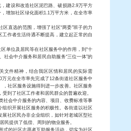
元，建设和改造社区泥巴路、破损路
2.9
万平方
个，增加社区绿化面积
1.1
万平方米，在全市率
社区直选的范围，增强了社区
“
两委
”
班子的力
区工作者生活待遇不断提高，建立起正常的自
社区单位及居民等在社区服务中的作用，到
“
十
、社会中介服务和居民自助服务
“
三位一体
”
的
关文件精神，结合我区区情和居民的实际需
0
万元在全市率先完成了
12
条街道社区服务中
），社区服务设施得到进一步改善。社区服务
，受到了社区工作者和居民群众的普遍欢迎。
类社会中介服务的内容、项目、收费标准等事
介组织开展社区服务的积极性。各
街道
以社区
发展社区民办非企业组织，如针对老城区型社
居民提供了低偿、周到的物业服务。
形式的社区志愿者互助服务活动，切实为社区