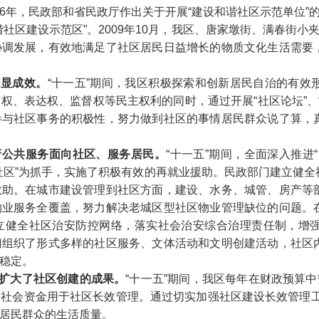
6
年，
民政部
和省民政厅作出关于开展
“
建设和谐社区示范单位
”
谐社区建设示范区
”
。
2009
年
10
月，我区、唐家墩街、满春街小
协调发展，有效地满足了社区居民日益增长的物质文化生活需要
明显成效。
“
十一五
”
期间，我区积极探索和创新居民自治的有效
与权、表达权、监督权等民主权利的同时，通过开展
“
社区论坛
”
、
参与社区事务的积极性，努力做到社区的事情居民群众说了算，
府公共服务面向社区、服务居民。
“
十一五
”
期间，全面深入推进
“
社区
”
为抓手，实施了积极有效的再就业援助。民政部门建立健全
救助。在城市建设管理到社区方面，建设、水务、城管、房产等
物业服务全覆盖，努力解决老城区型社区物业管理缺位的问题。
立健全社区治安防控网络，落实社会治安综合治理责任制，增
门组织了形式多样的社区服务、文体活动和文明创建活动，社区
稳定。
扩大了社区创建的成果。
“
十一五
”
期间，我区每年在财政预算中
纳社会资金用于社区长效管理。通过切实加强社区建设长效管理
居民群众的生活质量。