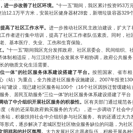
，进一步改善了社区环境。
“
十一五
”
期间，我区累计投资
953
万
整治
12.1
万平方米，安装社区健身器材
28
套，新增垃圾容器
329
步提高了社区工作水平。
进一步推动社区民主政治建设，扩大了
职工作者进行集中培训，提高了社区工作者队伍素质。同时，社
老、基本医疗、失业、工伤和生育保险。
立。
“
十一五
”
期间我区充分发挥政府、社区居委会、民间组织、
济体制相适应，与江汉经济社会发展水平相协调，政府公共服务
长的物质文化生活需要。
位一体
”
的社区服务体系建设搭建了平台。
按照国家、省市相
心（站）为重点，全力推进社区服务设施建设。
2007
年投资
130
务站
”
建设，现已建社区服务站
100
个（
16
个社区因拆迁暂缓建站
服务、居民互助服务
“
三位一体
”
的社区服务体系建设搭建了平台
调动了中介组织开展社区服务的积极性。
区有关部门通过规范各
力度（有的还采取政府购买服务的方式），进一步调动了社会中
服务站，积极扶持社会中介组织参与社区服务。有的还通过大力
等形式，逐步解决了老城区型社区物业服务缺位的问题，为社区
文明祥和的社区氛围。
大力发展社区志愿者队伍，积极开展各种