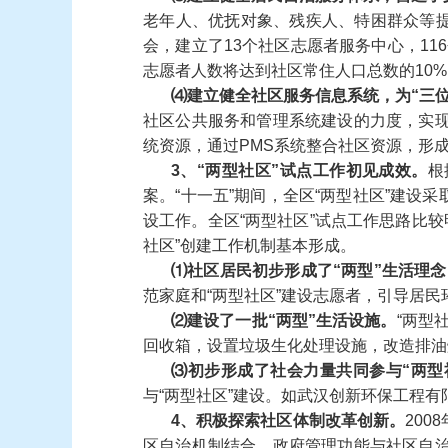
老年人、优抚对象、残疾人、特困群众等
会，建立了
13
个社区志愿者服务中心，
116
志愿者人数将达到社区常住人口总数的
10%
⑷
建立健全社区服务信息系统，为
“
三
社区公共服务和管理系统建设的力度，实
统资源，通过
PMS
系统整合社区资源，形
3
、
“
两型社区
”
试点工作初见成效。
根
案。
“
十一五
”
期间，全区
“
两型社区
”
建设采
设工作。全区
“
两型社区
”
试点工作思路比较
社区
”
创建工作机制基本形成。
⑴
社区居民初步形成了
“
两型
”
生活理念
范家庭和
“
两型社区
”
建设志愿者，引导居民
⑵
建设了一批
“
两型
”
生活设施。
“
两型
回收箱，设置垃圾生化处理设施，改造排油
⑶
初步形成了社会力量共同参与
“
两型
与
“
两型社区
”
建设。如武汉创新环保工程有
4
、积极探索社区体制改革创新。
2008
区自治机制结合、政府管理功能与社区自