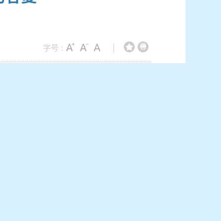
字号 :
|
制宜拓展养老服务阵地，在营养老机构14家，
1个，建设幸福食堂16个，资源合理配置、功
新建3个社区老年人服务中心（站）、5个老年人
，以国企为主、多元民企为辅，整合养老、医
老服务落地，拓展个性化养老服务业态。