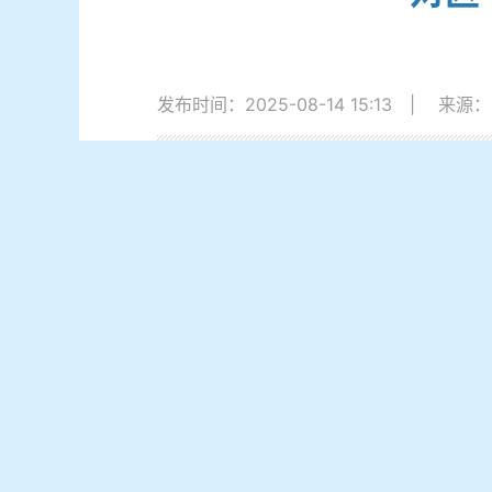
发布时间：2025-08-14 15:13
|
来源：
一、织密养老服务业态：健全养老服
一是聚焦养老服务需求，完善供给体
建成12个具备24小时照护功能的社区养老
能衔接互补的区、街、社区三级养老服务网络
助餐点。二是强化标杆引领，推动养老事
疗、教育、餐饮、物业等多业态优质服务资
二、营造孝老爱亲气氛：做好探访关