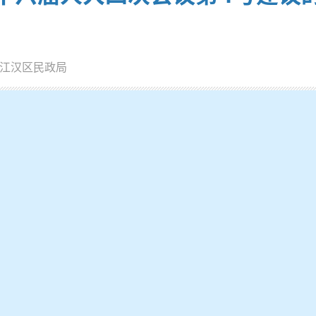
江汉区民政局
务体系、发展养老产业
系，推动各项服务资源向老年人的身边、家边和周边聚集。因地
服务设施、87个日间照料社区养老服务设施，设置养老顾问点22
日臻完善， “15分钟便捷养老服务圈”加速建成。2025年，
业和产业协同发展。成立区级养老指导中心，强化市场主体培育
源，依托武汉银发生活安养链平台联盟，统筹推进多样化基本养
爱服务、加强专业技能培训。