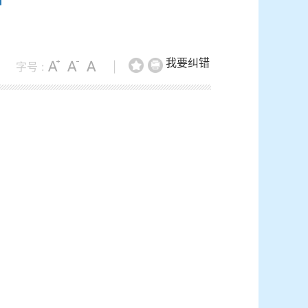
我要纠错
字号 :
|