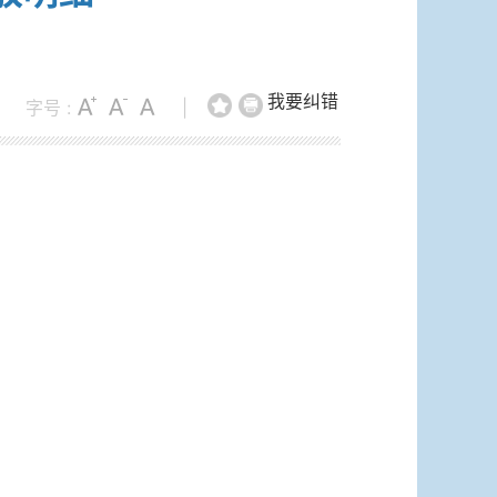
我要纠错
字号 :
|