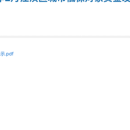
：
.pdf