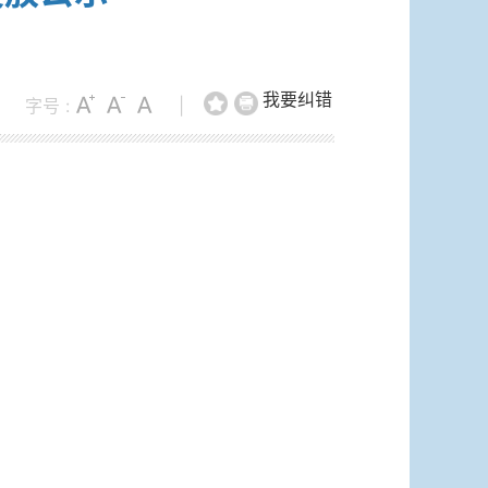
我要纠错
字号 :
|