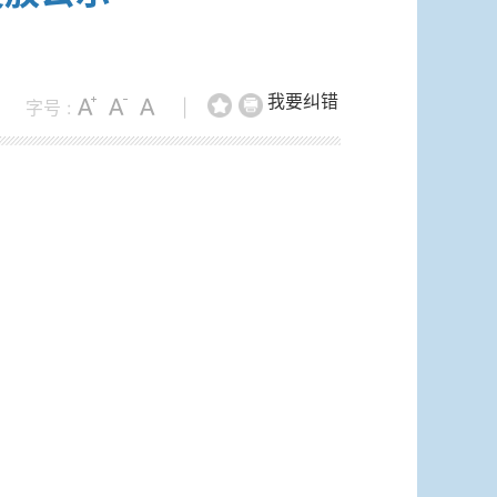
我要纠错
字号 :
|