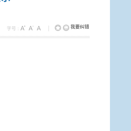
我要纠错
字号 :
|