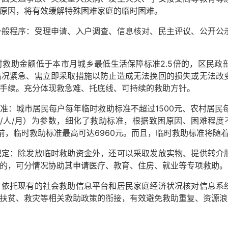
原因，将有效缓解特殊困难家庭的临时困难。
程序：受理申请、入户调查、信息核对、民主评议、公开公示
助金额低于本市月城乡最低生活保障标准2.5倍的，区民政
情况紧急、需立即采取措施以防止造成无法挽回的损失或无法改
手续。充分体现救急难、托底线、可持续的救助方针。
城市居民每户每年临时救助标准不超过1500元、农村居民每
20元/人/月）为参数，细化了救助标准，根据致困原因、困难程
目前，临时救助标准最高可达6960元。而且，临时救助标准将随
：除发放临时救助资金外，还可以采取发放实物、提供转介服
的，可分情况协助其申请医疗、教育、住房、就业等专项救助。
托现有的社会救助信息平台和居民家庭经济状况核对信息系统
扶贫、救灾等相关救助政策的衔接，有效避免救助重复、资源浪