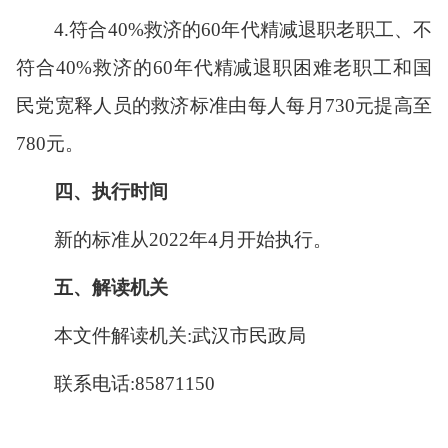
4
.
符合
40%
救济的
60
年代精减退职老职工、不
符合
40%
救济的
60
年代精减退职困难老职工和国
民党宽释人员的救济标准由每人每月
730
元提高至
780
元。
四、执行时间
新的标准从
202
2
年
4
月开始执行。
五、解读机关
本文件解读机关:武汉市民政局
联系电话:
85871150