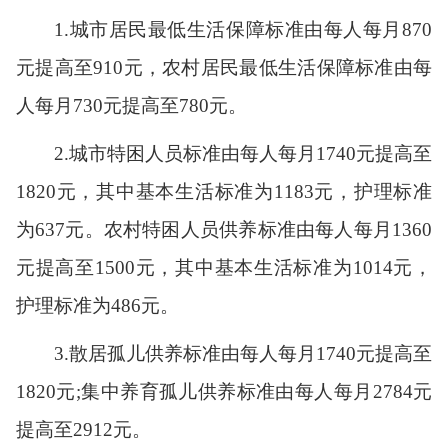
1
.
城市居民最低生活保障标准由每人每月
870
元提高至
91
0
元，农村居民最低生活保障标准由每
人每月
730
元提高至
7
8
0
元。
2
.
城市特困人员标准由每人每月
1740
元提高至
1820
元
，其中基本生活标准为
1
183
元，护理标准
为
6
37
元。
农村特困人员供养标准由每人每月
1360
元提高
至
1
50
0
元
，其中基本生活标准为
1
014
元，
护理标准为
4
86
元。
3
.
散居孤儿供养标准由每人每月
1740
元提高至
1820
元
;
集中养育孤儿供养标准由每人每月
2784
元
提高至
2912
元。