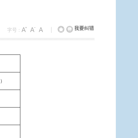
我要纠错
字号 :
|
）