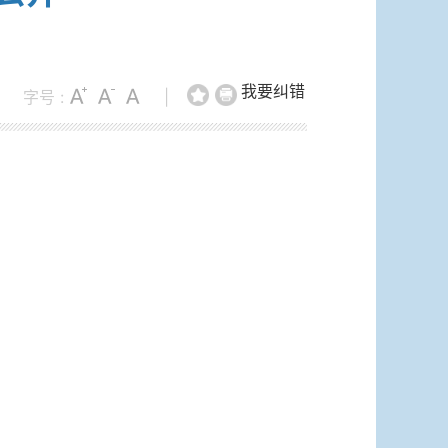
我要纠错
字号 :
|