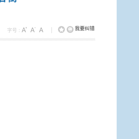
我要纠错
字号 :
|