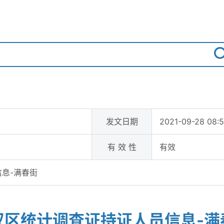
发文日期
2021-09-28 08:
有 效 性
有效
息-满春街
汉区统计调查证持证人员信息-满