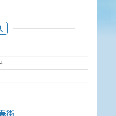
54
春街