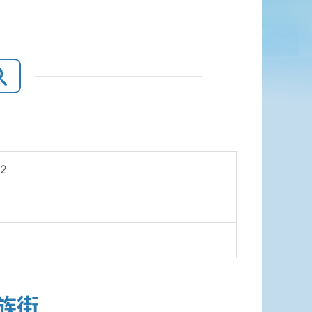
02
族街