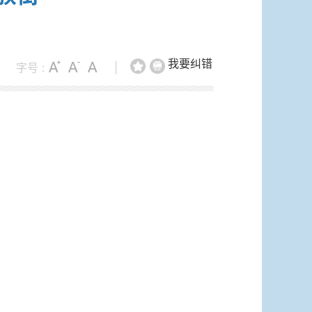
我要纠错
字号 :
|