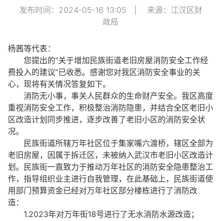
发布时间：2024-05-16 13:05
|
来源：江汉区财
政局
杨茜等代表：
您提出的“关于增加民族街道老旧房屋消防安全工作经
费投入的建议”已收悉。感谢您对我区消防安全事业的关
心，现将有关情况答复如下。
消防无小事，事关人民群众的生命财产安全。我区高度
重视消防安全工作，积极整治消防隐患，并结合全区老旧小
区改造计划同步推进，逐步改善了老旧小区的消防安全状
况。
民族街道所辖万年社区位于集家嘴六渡桥，辖区全部为
老旧房屋，因属于拆迁区，未被纳入武汉市老旧小区改造计
划。民族街一直致力于推动万年社区的消防安全隐患整治工
作，指导组织业主进行自我管理，在此基础上，民族街道使
用部门预算资金已经对万年社区部分楼栋进行了消防改
造：
1.2023年对万年街18号进行了无水消防水源改造；