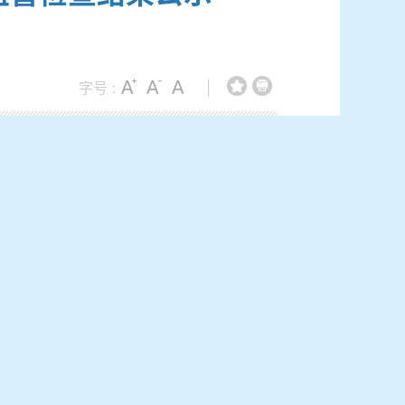
字号 :
|
局关于印发2020年财政监督检查计划的通
公开”抽查清单中的抽查事项，确定抽取检查对
使用管理情况进行专项检查。
来结算票据开具不规范；二是个别单位票据存
法》及《行政事业单位资金往来结算票据使
一步规范预算单位财政票据管理和使用行