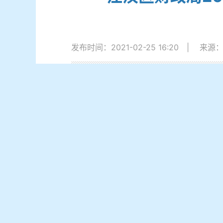
发布时间：2021-02-25 16:20
|
来源
为贯彻落实《武汉市财政局双随机抽查
知》（江财〔2020〕9号）文件精神，我
象4家，即江汉区城管局、江汉区教育局、
通过检查，发现上述部门（单位）在
根联和作废票据管理欠缺；三是个别单位未
用管理暂行办法》相关规定，第一时间责令
为。