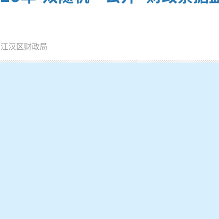
：江汉区财政局
工作细则（试行）》（武财监〔2017〕79号）和《江汉区财政
局通过采取随机抽取检查对象、执法人员的方式，按照“双随机一
江汉区社会福利院和武汉市公安局江汉区分局，并对其财政票据
财政票据使用管理上还存在以下几个问题：一是少数部门资金往
建立票据领用台账。针对以上问题，我们根据《财政票据管理办
单位进行整改、完善制度、堵塞漏洞，提高检查质量和效益，进