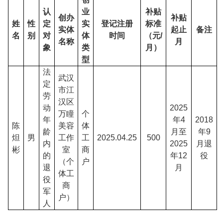
认
业
补贴
创办
补贴
姓
性
定
实
登记注册
标准
实体
起止
备注
名
别
对
体
时间
（元
/
名称
月
象
类
月
）
型
法
武汉
定
市江
劳
汉区
动
2025
万瞳
个
年
年4
2018
陈
美容
体
龄
月至
年9
炟
男
工作
工
2025.04.25
500
内
2025
月退
彬
室
商
的
年12
役
（个
户
退
月
体工
役
商
军
户）
人