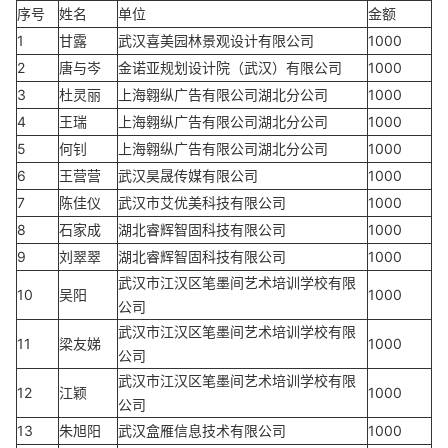
序号
姓名
单位
金额
1
甘露
武汉喜美园林景观设计有限公司
1000
2
唐与岑
金诺亚规划设计院（武汉）有限公司
1000
3
杜灵丽
上海翱纵广告有限公司湖北分公司
1000
4
王瑞
上海翱纵广告有限公司湖北分公司
1000
5
何钊
上海翱纵广告有限公司湖北分公司
1000
6
王营营
武汉昊晟传媒有限公司
1000
7
陈佳仪
武汉市艾优美科技有限公司
1000
8
石家成
湖北睿辉智固科技有限公司
1000
9
刘翠翠
湖北睿辉智固科技有限公司
1000
武汉市江汉区笔墨间艺术培训学校有限
10
吴阳
1000
公司
武汉市江汉区笔墨间艺术培训学校有限
11
梁友娣
1000
公司
武汉市江汉区笔墨间艺术培训学校有限
12
江颖
1000
公司
13
朱旭阳
武汉盒雁信息技术有限公司
1000