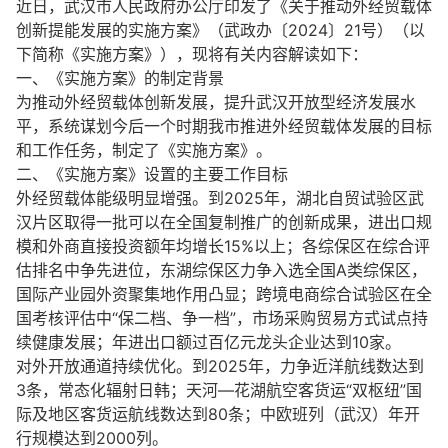
近日，武汉市人民政府办公厅印发了《关于推动外经贸载体
创新提能发展的实施方案》（武政办〔2024〕21号）（以
下简称《实施方案》），现将有关内容解读如下：
一、《实施方案》的制定背景
为推动外经贸载体创新发展，提升武汉开放型经济发展水
平，系统谋划今后一个时期我市推进外经贸载体发展的目标
和工作任务，制定了《实施方案》。
二、《实施方案》设置的主要工作目标
外经贸载体能级明显增强。到2025年，湖北自贸试验区武
汉片区取得一批可以在全国复制推广的创新成果，进出口规
模和外商直接投资额年均增长15%以上；各综保区在综合评
估排名中争先进位，东湖综保区力争入选全国A类综保区，
国际产业园外资聚集地作用凸显；跨境电商综合试验区在全
国考核评估中“保二档、争一档”，市场采购贸易方式试点持
续健康发展；年进出口额过百亿元龙头企业达到10家。
对外开放通道持续优化。到2025年，力争近洋航线数达到
3条，常态化辐射日韩；天河—花湖航空客货运“双枢纽”国
际及地区客货运航线数达到80条；中欧班列（武汉）年开
行规模达到2000列。