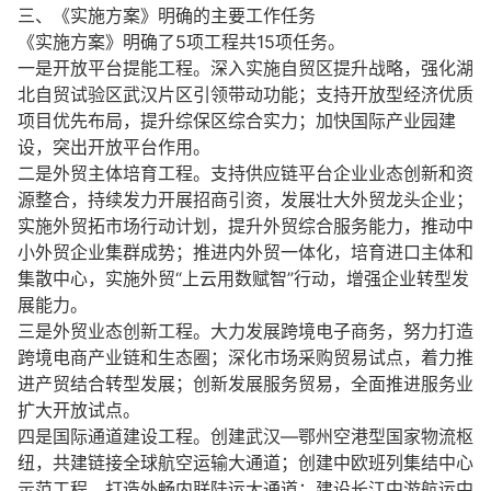
三、《实施方案》明确的主要工作任务
《实施方案》明确了5项工程共15项任务。
一是开放平台提能工程。深入实施自贸区提升战略，强化湖
北自贸试验区武汉片区引领带动功能；支持开放型经济优质
项目优先布局，提升综保区综合实力；加快国际产业园建
设，突出开放平台作用。
二是外贸主体培育工程。支持供应链平台企业业态创新和资
源整合，持续发力开展招商引资，发展壮大外贸龙头企业；
实施外贸拓市场行动计划，提升外贸综合服务能力，推动中
小外贸企业集群成势；推进内外贸一体化，培育进口主体和
集散中心，实施外贸“上云用数赋智”行动，增强企业转型发
展能力。
三是外贸业态创新工程。大力发展跨境电子商务，努力打造
跨境电商产业链和生态圈；深化市场采购贸易试点，着力推
进产贸结合转型发展；创新发展服务贸易，全面推进服务业
扩大开放试点。
四是国际通道建设工程。创建武汉—鄂州空港型国家物流枢
纽，共建链接全球航空运输大通道；创建中欧班列集结中心
示范工程，打造外畅内联陆运大通道；建设长江中游航运中