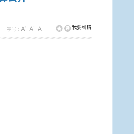
我要纠错
字号 :
|