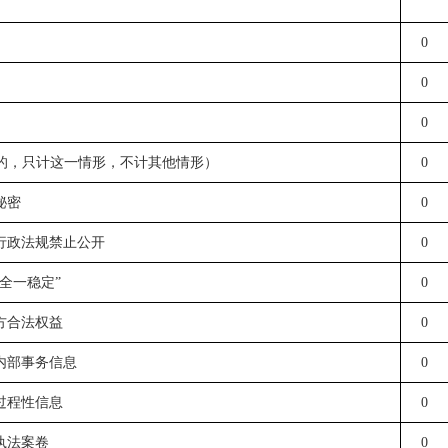
0
0
0
的，只计这一情形，不计其他情形）
0
秘密
0
行政法规禁止公开
0
全一稳定”
0
方合法权益
0
内部事务信息
0
过程性信息
0
执法案卷
0