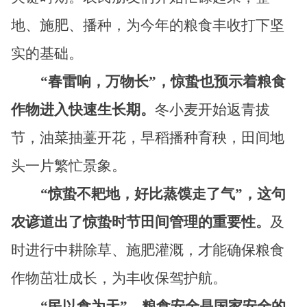
地、施肥、播种，为今年的粮食丰收打下坚
实的基础。
“春雷响，万物长”，惊蛰也预示着粮食
作物进入快速生长期。
冬小麦开始返青拔
节，油菜抽薹开花，早稻播种育秧，田间地
头一片繁忙景象。
“惊蛰不耙地，好比蒸馍走了气”，这句
农谚道出了惊蛰时节田间管理的重要性。
及
时进行中耕除草、施肥灌溉，才能确保粮食
作物茁壮成长，为丰收保驾护航。
“民以食为天”，粮食安全是国家安全的