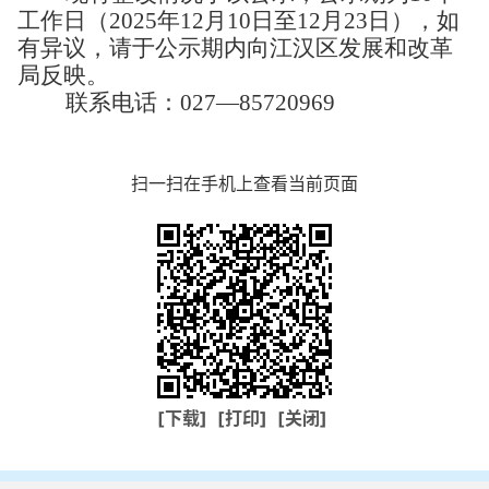
工作日
（
2025
年
12
月
10
日至
12
月
23
日
）
，如
有异议，请于公示期内向江汉区发展和改革
局反映。
联系电话：
027
—
85720969
扫一扫在手机上查看当前页面
[下载]
[打印]
[关闭]