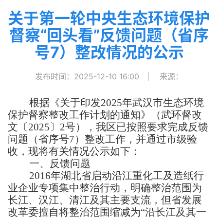
关于第一轮中央生态环境保护
督察“回头看”反馈问题（省序
号7）整改情况的公示
发布时间：2025-12-10 16:00
|
来源：
根据《
关于印发
2025
年武汉市生态环境
保护督察整改工作计划的通知
》
（武环督改
文〔
2025
〕
2
号）
，我区已按照要求完成反馈
问题
（省序号
7
）整改
工作
，
并通过市级验
收，现将有关情况
公示如下：
一、
反馈问题
2016
年湖北省启动沿江重化工及造纸行
业企业专项集中整治行动，明确整治范围为
长江、汉江、清江及其主要支流，但省发展
改革委擅自将整治范围缩减为“沿长江及其一