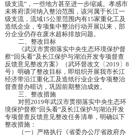
级支流”，一些地方甚至进一步缩减。孝感市
未将府澴河纳入整治范围，该河属于长江一
级支流，流域
15
公里范围内有
15
家重化工及
造纸企业，专项集中整治行动开展以来，部
分企业仍存在废水超标排放问题。
二、
整改目标
《武汉市贯彻落实中央生态环境保护督
察
“回头看”及长江保护与湖泊开发专项督查
反馈意见整改方案》
（武环督改文〔
2019
〕
8
号）
明确
了
整改目标，即组织开展我市长江
经济带沿江重化工及造纸行业企业专项整治
督查督办暗访，巩固前期整治成效。
三、
整改措施
对照
2019
年武汉市贯彻落实中央生态环
境保护督
察
“回头看”及长江保护与湖泊开发
专项督查反馈意见整改任务清单，明确以下
整改措施：
（一）严格执行《省委办公厅省政府办