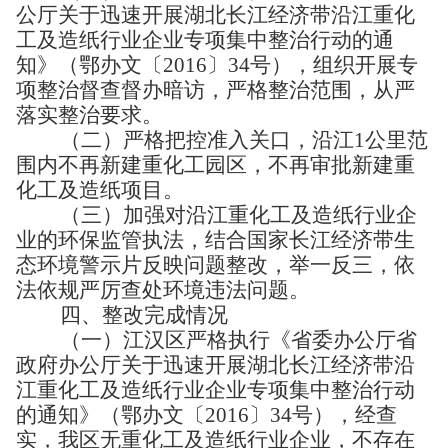
公厅关于迅速开展湖北长江经济带沿江重化
工及造纸行业企业专项集中整治行动的通
知》（鄂办文〔
2016
〕
34
号），组织开展专
项整治督查督办暗访，严格整治范围，从严
落实整治要求。
（二）严格把控准入关口，沿江
1
公里范
围内不再新建重化工园区，不再审批新建重
化工及造纸项目。
（三）加强对沿江重化工及造纸行业企
业的环保监管执法，结合国家长江经济带生
态环境警示片反映问题整改，举一反三，依
法依规严厉查处环境违法问题。
四、
整改完成情况
（一）江汉区严格执行
《省委办公厅省
政府办公厅关于迅速开展湖北长江经济带沿
江重化工及造纸行业企业专项集中整治行动
的通知》（鄂办文〔
2016
〕
34
号），经查
实，我区无重化工及造纸行业企业，不存在