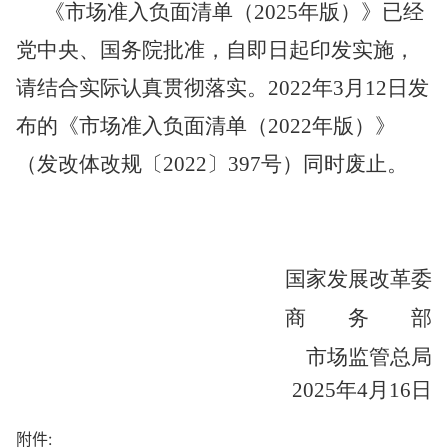
《市场准入负面清单（
2025
年版）》已经
党中央、国务院批准，自即日起印发实施，
请结合实际认真贯彻落实。
2022
年
3
月
12
日发
布的《市场准入负面清单（
2022
年版）》
（发改体改规〔
2022
〕
397
号）同时废止。
国家发展改革委
商 务 部
市场监管总局
2025
年
4
月
16
日
附件: