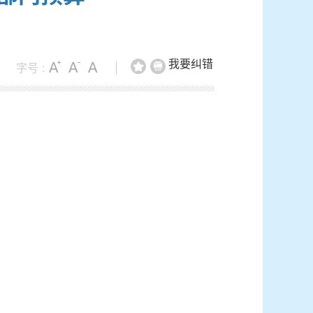
我要纠错
字号 :
|