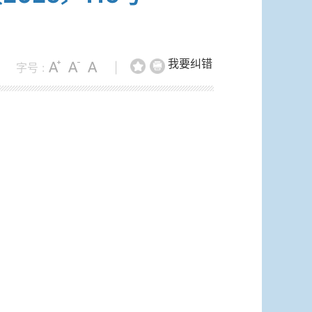
我要纠错
字号 :
|