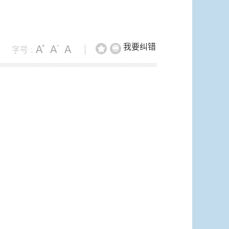
我要纠错
字号 :
|