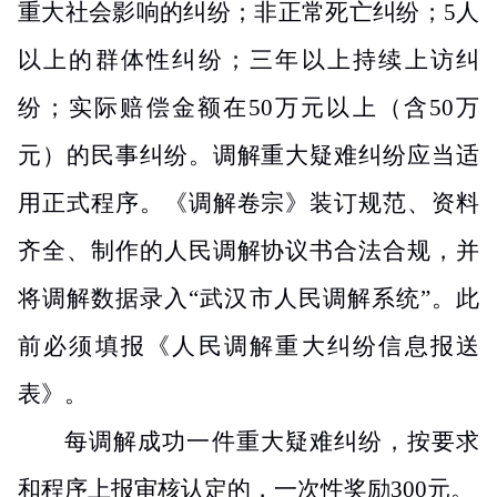
重大社会影响的纠纷；非正常死亡纠纷；
5
人
以上的
群体性纠纷；
三年以上持续上访纠
纷；
实际
赔偿金额
在
50
万元以上
（含
50
万
元
）
的
民事
纠纷。
调解重大疑难纠纷应当适
用正式程序。
《
调解卷宗
》
装订规范、资料
齐全、制作的
人民
调解协议书合法
合规，并
将调解数据录入“武汉市人民调解系统”
。
此
前必须填报《
人民调解重大纠纷信息报送
表
》。
每调解成功一件重大疑难纠纷，按要求
和程序上报审
核认定的，一次性奖励
300
元。