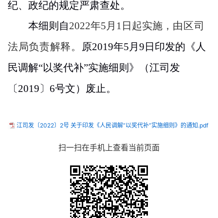
纪、政纪的规定严肃查处。
本细则自
2022
年
5
月
1
日起实施，
由区司
法局负责解释。
原
2019
年
5
月
9
日印发的《人
民调解“以奖代补”实施细则》（江司发
〔
2019
〕
6
号文）废止。
江司发〔2022〕2号 关于印发《人民调解“以奖代补”实施细则》的通知.pdf
扫一扫在手机上查看当前页面