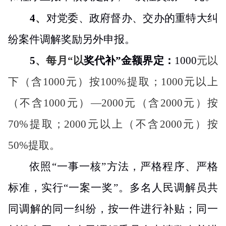
4
、
对党委、政府督办、交办的重特大纠
纷案件调解奖励另外申报。
5
、
每月“以
奖代补”金额界定：
1000
元以
下（含
1000
元）按
100%
提取；
1000
元以上
（不含
1000
元）—
2000
元（含
2000
元）按
70%
提取；
2000
元以上（不含
2000
元）按
50%
提取。
依照“一事一核”方法，严格程序、严格
标准，实行“一案一奖”。多名人民调解员共
同调解的同一纠纷，按一件进行补贴；同一