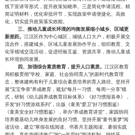
线下宣讲等形式，提升政策知晓率。三是简化申请流程。精
简证明材料，优化审批环节，实现政策申请便捷化、高效
化，切实提升政策落实效能。
三、推动儿童成长环境的均衡发展缩小城乡、区域更
新差距。
江汉区作为中心城区，城镇人口大户，积极开展交
流合作，搭建城乡、区域儿童发展协作平台，组织教育、文
化等领域交流活动，促进经验互鉴、资源共享，推动儿童成
长环境协同发展。
四、加强综合素质教育，提升人口素质。
江汉区教育
局积极贯彻“学校、家庭、社会协同育人”的新时代教育理
念，整体建构有利于儿童综合素质培养的育人路径。坚持开
展“宝宝争章”养成教育，规划“每月一习惯、每周一分享”模
式，研制《幼儿园养成教育目标体系》《好习惯报喜单》，
开发“好习惯游戏系列”，出版《童美“爱卫”好习惯图鉴》
《童美安全好习惯图鉴》，举办“养成教育讲堂”，家园协同
培养奠基幼儿终身发展的良好习惯。坚持开展“童书童梦”阅
读活动，建立“寒假在线阅读、书香月主题阅读、暑假实践
阅读、嘉年华阅读推广”的“一年四站”阅读机制，持续开