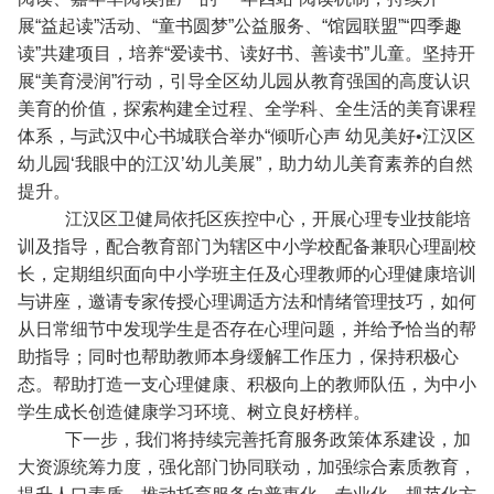
展“益起读”活动、“童书圆梦”公益服务、“馆园联盟”“四季趣
读”共建项目，培养“爱读书、读好书、善读书”儿童。坚持开
展“美育浸润”行动，引导全区幼儿园从教育强国的高度认识
美育的价值，探索构建全过程、全学科、全生活的美育课程
体系，与武汉中心书城联合举办“倾听心声 幼见美好•江汉区
幼儿园‘我眼中的江汉’幼儿美展”，助力幼儿美育素养的自然
提升。
江汉区卫健局依托区疾控中心，开展心理专业技能培
训及指导，配合教育部门为辖区中小学校配备兼职心理副校
长，定期组织面向中小学班主任及心理教师的心理健康培训
与讲座，邀请专家传授心理调适方法和情绪管理技巧，如何
从日常细节中发现学生是否存在心理问题，并给予恰当的帮
助指导；同时也帮助教师本身缓解工作压力，保持积极心
态。帮助打造一支心理健康、积极向上的教师队伍，为中小
学生成长创造健康学习环境、树立良好榜样。
下一步，我们将持续完善托育服务政策体系建设，加
大资源统筹力度，强化部门协同联动，加强综合素质教育，