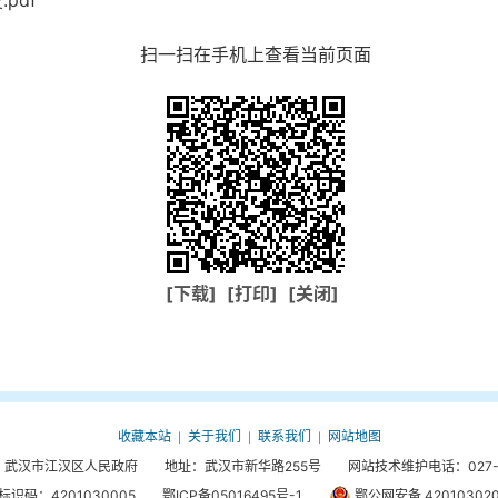
pdf
扫一扫在手机上查看当前页面
[下载]
[打印]
[关闭]
收藏本站
关于我们
联系我们
网站地图
|
|
|
武汉市江汉区人民政府 地址：武汉市新华路255号 网站技术维护电话：027-85
标识码：4201030005
鄂ICP备05016495号-1
鄂公网安备 420103020