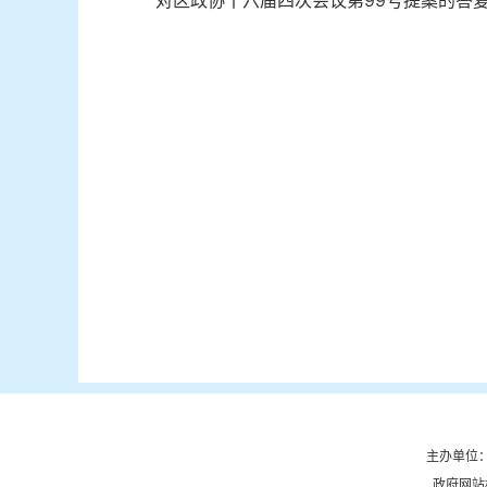
对区政协十六届四次会议第99号提案的答复.
主办单位：
政府网站