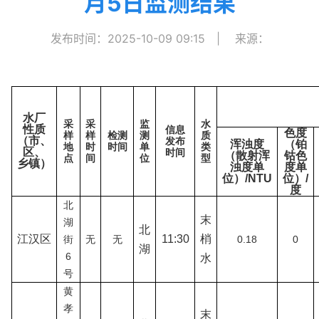
月5日监测结果
发布时间：2025-10-09 09:15
|
来源：
水厂
采
采
监
水
性质
信息
色度
样
样
检测
测
质
（市、
发布
浑浊度
（铂
地
时
时间
单
类
区、
时间
（散射浑
钴色
点
间
位
型
乡镇）
浊度单
度单
位）/NTU
位）/
度
北
末
湖
北
江汉区
11
:
30
梢
街
无
无
0.18
0
湖
6
水
号
黄
孝
末