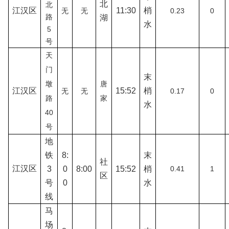
北
北
江汉区
11
:
30
梢
无
无
0.23
0
路
湖
水
5
号
天
门
末
墩
唐
江汉区
15:52
梢
无
无
0.17
0
路
家
水
40
号
地
铁
8
:
末
社
江汉区
3
0
8
:
00
15:52
梢
0.41
1
区
号
0
水
线
马
场