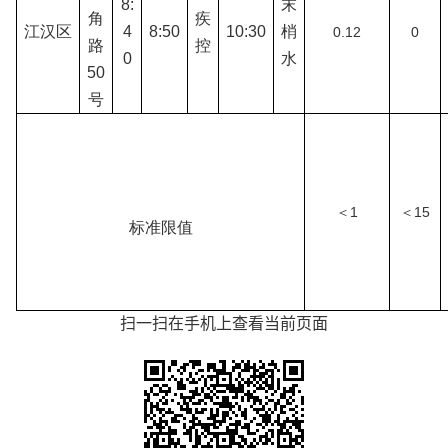
8:
末
角
疾
江汉区
4
8:50
10:30
梢
0.12
0
路
控
0
水
50
号
＜1
＜15
标准限值
扫一扫在手机上查看当前页面