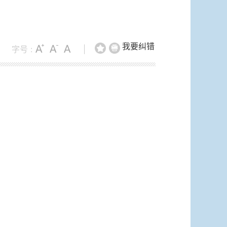
我要纠错
字号 :
|