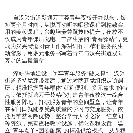
自汉兴街道新塘万芊荟青年夜校开办以来，短
短两个月时间，从悦耳动听的唱歌课程到精致实
用的美妆课程，兴趣培养兼顾技能提升，夜校不
仅成为青年课后充电、丰富生活的“青春驿站”，更
成为汉兴街道团青工作深耕细作、精准服务的生
动缩影，用多元服务书写着青年与汉兴街道双向
奔赴的温暖篇章。
深耕阵地建设，筑牢青年服务“硬支撑”。汉兴
街道坚持党建带团建，通过对两新党组织走访调
研，精准把握青年群体“就近便利、多元需求”的特
点，依托新塘万千荟精心打造青年夜校这一综合
性服务阵地，打破服务青年的空间壁垒，让青年
在家门口就能享受高质量的学习与交流服务。依
托万芊荟商圈优势，整合常青人才之家、红空间
等资源，完善夜校教学设施，优化课程设置，建
立“青年点单+团委配菜”的精准供给模式，从课程